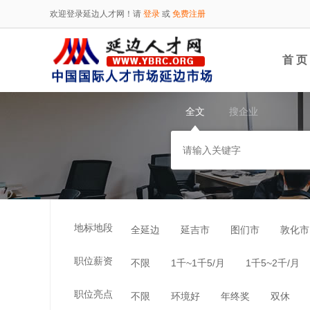
欢迎登录延边人才网！请
登录
或
免费注册
首 页
全文
搜企业
地标地段
全延边
延吉市
图们市
敦化市
职位薪资
不限
1千~1千5/月
1千5~2千/月
职位亮点
不限
环境好
年终奖
双休