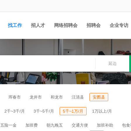
找工作
招人才
网络招聘会
招聘会
企业专访
延边
珲春市
龙井市
和龙市
汪清县
安图县
2千~3千/月
3千~5千/月
5千~1万/月
1万以上/月
五险一金
加班费
朝九晚五
交通方便
加班补助
包食