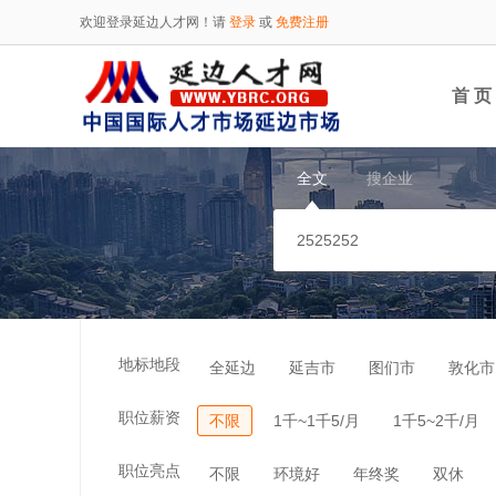
欢迎登录延边人才网！请
登录
或
免费注册
首 页
全文
搜企业
地标地段
全延边
延吉市
图们市
敦化市
职位薪资
不限
1千~1千5/月
1千5~2千/月
职位亮点
不限
环境好
年终奖
双休