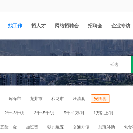
找工作
招人才
网络招聘会
招聘会
企业专访
延边
珲春市
龙井市
和龙市
汪清县
安图县
2千~3千/月
3千~5千/月
5千~1万/月
1万以上/月
五险一金
加班费
朝九晚五
交通方便
加班补助
包食